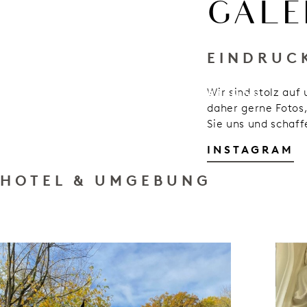
GALE
GESCHENKKARTE
KONTAKT
DE
EINDRUC
Wir sind stolz au
ZIMMER
RESTAURANT
MEETINGS
daher gerne Fotos
Sie uns und schaff
INSTAGRAM
HOTEL & UMGEBUNG