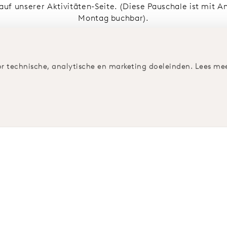
auf unserer Aktivitäten-Seite. (Diese Pauschale ist mit 
Montag buchbar).
ab 499,-
r technische, analytische en marketing doeleinden. Lees mee
BUCHEN SIE JETZT