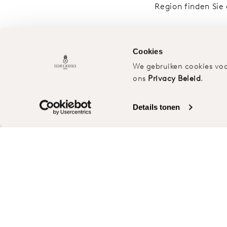
Region finden Sie 
Cookies
We gebruiken cookies voo
ons
Privacy Beleid
.
Details tonen