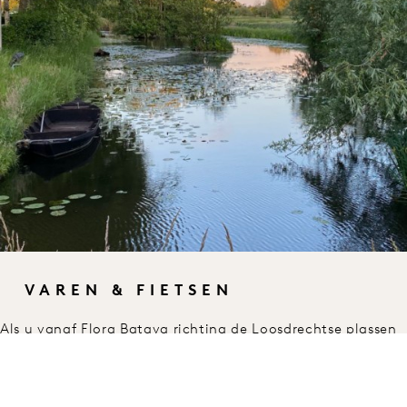
VAREN & FIETSEN
Als u vanaf Flora Batava richting de Loosdrechtse plassen
vaart, vaart u door de trekgaten van de kievitsbuurt. Op
het water komt u waterlelies, ganzen, vogels en wuivende
rietkragen tegen. Het is ook mogelijk een fietstocht van 30
km rondom de Loosdrechtse plassen te maken.